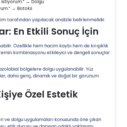
 istiyorum.” → Dolgu
orum.” → Botoks
 tarafından yapılacak analizle belirlenmelidir.
 En Etkili Sonuç İçin
abilir. Özellikle hem hacim kaybı hem de kırışıklık
ntemin kombinasyonu etkileyici ve dengeli sonuçlar
zolabial bölgelere dolgu uygulanabilir. Yüz
lar, daha genç, dinamik ve doğal bir görünüm
işiye Özel Estetik
eri ve dolgu uygulamaları konusunda öne çıkan
u, etik duruşu ve danışan odaklı yaklaşımı