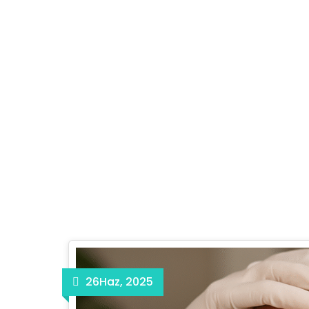
Aylık arşivler: Hazi
26
Haz, 2025