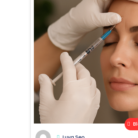
Bl
Luva Seo