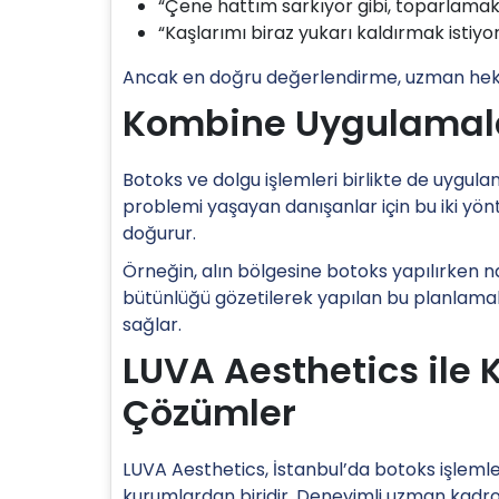
“Çene hattım sarkıyor gibi, toparlamak
“Kaşlarımı biraz yukarı kaldırmak istiy
Ancak en doğru değerlendirme, uzman hekim
Kombine Uygulamalar:
Botoks ve dolgu işlemleri birlikte de uygulan
problemi yaşayan danışanlar için bu iki yö
doğurur.
Örneğin, alın bölgesine botoks yapılırken na
bütünlüğü gözetilerek yapılan bu planlama
sağlar.
LUVA Aesthetics ile K
Çözümler
LUVA Aesthetics, İstanbul’da botoks işleml
kurumlardan biridir. Deneyimli uzman kadros