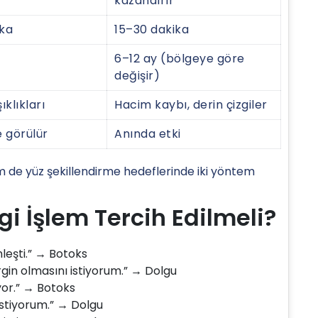
kazandırır
ika
15–30 dakika
6–12 ay (bölgeye göre
değişir)
ıklıkları
Hacim kaybı, derin çizgiler
 görülür
Anında etki
 de yüz şekillendirme hedeflerinde iki yöntem
 İşlem Tercih Edilmeli?
nleşti.” → Botoks
gin olmasını istiyorum.” → Dolgu
yor.” → Botoks
istiyorum.” → Dolgu