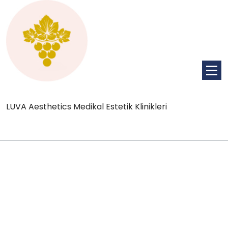
İçeriğe
geç
LUVA Aesthetics Medikal Estetik Klinikleri