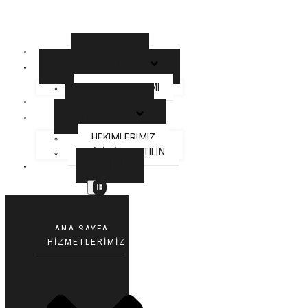
ANA SAYFA
HİZMETLERİMİZ
SAGLIK TURIZMI
HAKKIMIZDA
KURUMSAL
HEKIMLERIMIZ
EKİBİMİZE KATILIN
İLETİŞİM
ANA SAYFA
HİZMETLERİMİZ