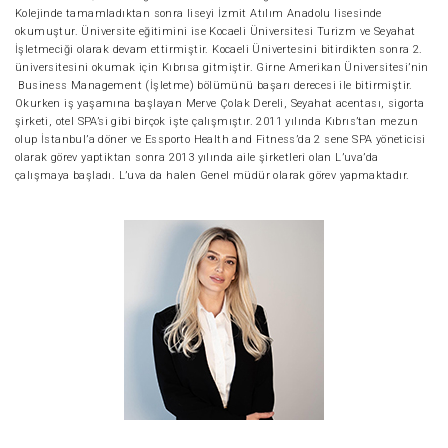
Kolejinde tamamladıktan sonra liseyi İzmit Atılım Anadolu lisesinde
okumuştur. Üniversite eğitimini ise Kocaeli Üniversitesi Turizm ve Seyahat
İşletmeciği olarak devam ettirmiştir. Kocaeli Ünivertesini bitirdikten sonra 2.
üniversitesini okumak için Kıbrısa gitmiştir. Girne Amerikan Üniversitesi’nin
Business Management (İşletme) bölümünü başarı derecesi ile bitirmiştir.
Okurken iş yaşamına başlayan Merve Çolak Dereli, Seyahat acentası, sigorta
şirketi, otel SPA’si gibi birçok işte çalışmıştır. 2011 yılında Kıbrıs’tan mezun
olup İstanbul’a döner ve Essporto Health and Fitness’da 2 sene SPA yöneticisi
olarak görev yaptiktan sonra 2013 yılında aile şirketleri olan L’uva’da
çalışmaya başladı. L’uva da halen Genel müdür olarak görev yapmaktadır.