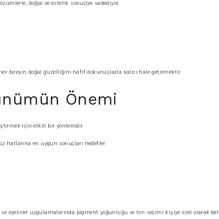
zümlerle, doğal ve estetik sonuçlar vadediyor.
her bireyin doğal güzelliğini hafif dokunuşlarla kalıcı hale getirmektir.
örünümün Önemi
tirmek için etkili bir yöntemdir.
üz hatlarına en uygun sonuçları hedefler.
ve eyeliner uygulamalarında pigment yoğunluğu ve ton seçimi kişiye özel olarak beli