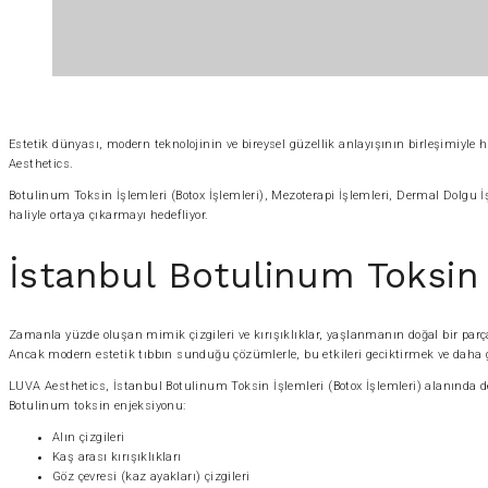
Estetik dünyası, modern teknolojinin ve bireysel güzellik anlayışının birleşimiyle
Aesthetics.
Botulinum Toksin İşlemleri (Botox İşlemleri), Mezoterapi İşlemleri, Dermal Dolgu İşl
haliyle ortaya çıkarmayı hedefliyor.
İstanbul Botulinum Toksin 
Zamanla yüzde oluşan mimik çizgileri ve kırışıklıklar, yaşlanmanın doğal bir parça
Ancak modern estetik tıbbın sunduğu çözümlerle, bu etkileri geciktirmek ve da
LUVA Aesthetics, İstanbul Botulinum Toksin İşlemleri (Botox İşlemleri) alanında 
Botulinum toksin enjeksiyonu:
Alın çizgileri
Kaş arası kırışıklıkları
Göz çevresi (kaz ayakları) çizgileri