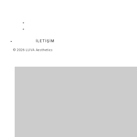
HEKIMLERIMIZ
EKİBİMİZE
KATILIN
İLETİŞİM
© 2026 LUVA Aesthetics