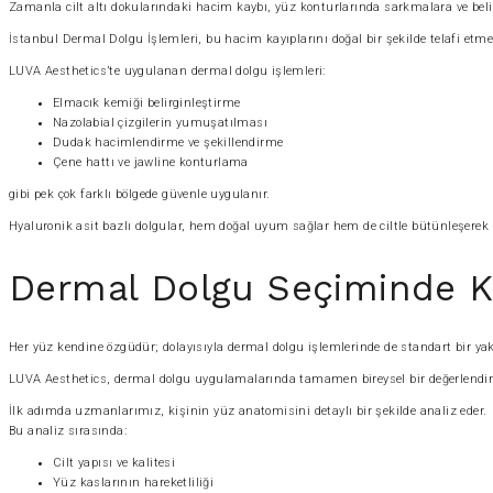
Zamanla cilt altı dokularındaki hacim kaybı, yüz konturlarında sarkmalara ve belirg
İstanbul Dermal Dolgu İşlemleri, bu hacim kayıplarını doğal bir şekilde telafi e
LUVA Aesthetics’te uygulanan dermal dolgu işlemleri:
Elmacık kemiği belirginleştirme
Nazolabial çizgilerin yumuşatılması
Dudak hacimlendirme ve şekillendirme
Çene hattı ve jawline konturlama
gibi pek çok farklı bölgede güvenle uygulanır.
Hyaluronik asit bazlı dolgular, hem doğal uyum sağlar hem de ciltle bütünleşerek 
Dermal Dolgu Seçiminde K
Her yüz kendine özgüdür; dolayısıyla dermal dolgu işlemlerinde de standart bir yak
LUVA Aesthetics, dermal dolgu uygulamalarında tamamen bireysel bir değerlendir
İlk adımda uzmanlarımız, kişinin yüz anatomisini detaylı bir şekilde analiz eder.
Bu analiz sırasında:
Cilt yapısı ve kalitesi
Yüz kaslarının hareketliliği