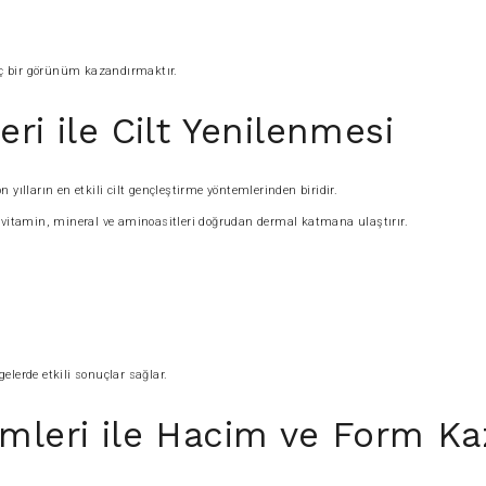
nç bir görünüm kazandırmaktır.
ri ile Cilt Yenilenmesi
yılların en etkili cilt gençleştirme yöntemlerinden biridir.
u vitamin, mineral ve aminoasitleri doğrudan dermal katmana ulaştırır.
gelerde etkili sonuçlar sağlar.
emleri ile Hacim ve Form Ka