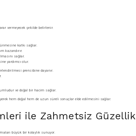
arar vermeyecek şekilde belirlenir.
rünmesine katkı sağlar.
üm kazandırır.
olmasını sağlar.
ne yardımcı olur.
rlendirilmesi prensibine dayanır.
r.
uyumludur ve doğal bir hacim sağlar.
leyerek hem doğal hem de uzun süreli sonuçlar elde edilmesini sağlar.
mleri ile Zahmetsiz Güzellik
aları büyük bir kolaylık sunuyor.