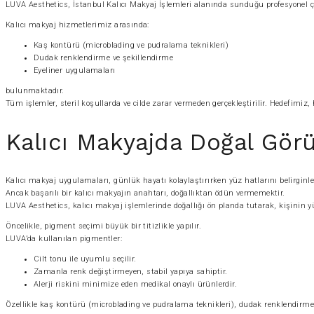
LUVA Aesthetics, İstanbul Kalıcı Makyaj İşlemleri alanında sunduğu profesyonel çö
Kalıcı makyaj hizmetlerimiz arasında:
Kaş kontürü (microblading ve pudralama teknikleri)
Dudak renklendirme ve şekillendirme
Eyeliner uygulamaları
bulunmaktadır.
Tüm işlemler, steril koşullarda ve cilde zarar vermeden gerçekleştirilir. Hedefimiz, 
Kalıcı Makyajda Doğal G
Kalıcı makyaj uygulamaları, günlük hayatı kolaylaştırırken yüz hatlarını belirginleş
Ancak başarılı bir kalıcı makyajın anahtarı, doğallıktan ödün vermemektir.
LUVA Aesthetics, kalıcı makyaj işlemlerinde doğallığı ön planda tutarak, kişinin y
Öncelikle, pigment seçimi büyük bir titizlikle yapılır.
LUVA’da kullanılan pigmentler:
Cilt tonu ile uyumlu seçilir.
Zamanla renk değiştirmeyen, stabil yapıya sahiptir.
Alerji riskini minimize eden medikal onaylı ürünlerdir.
Özellikle kaş kontürü (microblading ve pudralama teknikleri), dudak renklendirme 