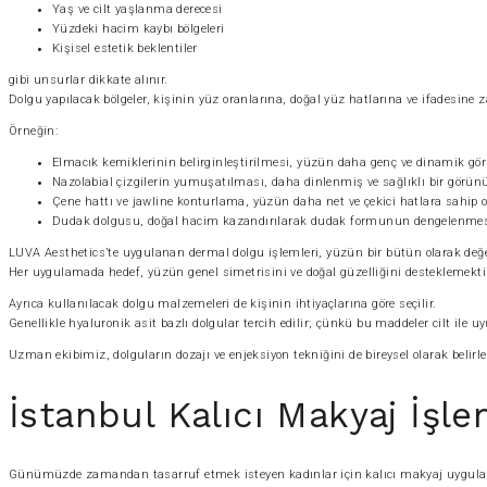
Yaş ve cilt yaşlanma derecesi
Yüzdeki hacim kaybı bölgeleri
Kişisel estetik beklentiler
gibi unsurlar dikkate alınır.
Dolgu yapılacak bölgeler, kişinin yüz oranlarına, doğal yüz hatlarına ve ifadesine z
Örneğin:
Elmacık kemiklerinin belirginleştirilmesi, yüzün daha genç ve dinamik gö
Nazolabial çizgilerin yumuşatılması, daha dinlenmiş ve sağlıklı bir görün
Çene hattı ve jawline konturlama, yüzün daha net ve çekici hatlara sahip 
Dudak dolgusu, doğal hacim kazandırılarak dudak formunun dengelenmesi
LUVA Aesthetics’te uygulanan dermal dolgu işlemleri, yüzün bir bütün olarak değe
Her uygulamada hedef, yüzün genel simetrisini ve doğal güzelliğini desteklemekti
Ayrıca kullanılacak dolgu malzemeleri de kişinin ihtiyaçlarına göre seçilir.
Genellikle hyaluronik asit bazlı dolgular tercih edilir; çünkü bu maddeler cilt ile 
Uzman ekibimiz, dolguların dozajı ve enjeksiyon tekniğini de bireysel olarak belir
İstanbul Kalıcı Makyaj İşle
Günümüzde zamandan tasarruf etmek isteyen kadınlar için kalıcı makyaj uygulam