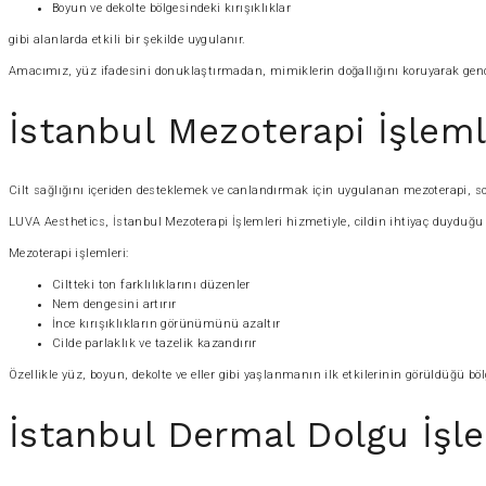
Boyun ve dekolte bölgesindeki kırışıklıklar
gibi alanlarda etkili bir şekilde uygulanır.
Amacımız, yüz ifadesini donuklaştırmadan, mimiklerin doğallığını koruyarak ge
İstanbul Mezoterapi İşlemle
Cilt sağlığını içeriden desteklemek ve canlandırmak için uygulanan mezoterapi, son 
LUVA Aesthetics, İstanbul Mezoterapi İşlemleri hizmetiyle, cildin ihtiyaç duyduğ
Mezoterapi işlemleri:
Ciltteki ton farklılıklarını düzenler
Nem dengesini artırır
İnce kırışıklıkların görünümünü azaltır
Cilde parlaklık ve tazelik kazandırır
Özellikle yüz, boyun, dekolte ve eller gibi yaşlanmanın ilk etkilerinin görüldüğü böl
İstanbul Dermal Dolgu İşl