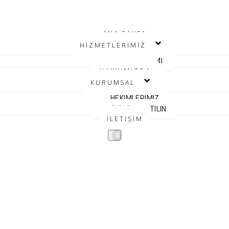
ANA SAYFA
HİZMETLERİMİZ
SAGLIK TURIZMI
HAKKIMIZDA
KURUMSAL
HEKIMLERIMIZ
EKİBİMİZE KATILIN
İLETİŞİM