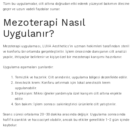
Tüm bu uygulamalar, cilt altına doğrudan etki ederek yüzeysel bakımın ötesine
geçer ve uzun vadeli faydalar sunar.
Mezoterapi Nasıl
Uygulanır?
Mezoterapi uygulaması, LUVA Aesthetics’in uzman hekimleri tarafından steril
ve konforlu bir ortamda gerçekleştirilir. İşlem öncesinde danışanın cilt analizi
yapılır, ihtiyaçlar belirlenir ve kişiye özel bir mezoterapi karışımı hazırlanır.
Uygulama aşamaları şunlardır:
Temizlik ve hazırlık: Cilt arındırılır, uygulama bölgesi dezenfekte edilir.
Anestezik krem: Konforu artırmak için lokal anestezik krem
uygulanabilir.
Enjeksiyon: Mikro iğneler yardımıyla özel karışım cilt altına enjekte
edilir.
Son bakım: İşlem sonrası sakinleştirici ürünlerle cilt yatıştırılır.
Seans süresi ortalama 20–30 dakika arasında değişir. Uygulama sonrasında
hafif kızarıklık ve hassasiyet olabilir, ancak bu etkiler genellikle 1–2 gün içinde
kaybolur.