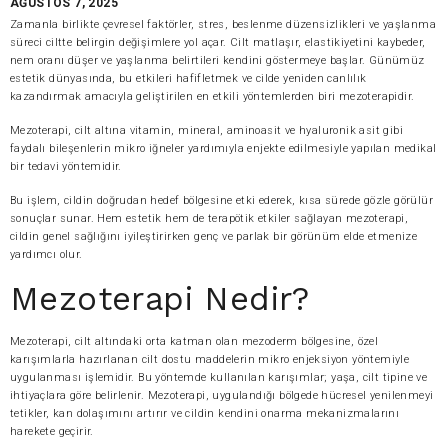
AĞUSTOS 7, 2025
Zamanla birlikte çevresel faktörler, stres, beslenme düzensizlikleri ve yaşlanma
süreci ciltte belirgin değişimlere yol açar. Cilt matlaşır, elastikiyetini kaybeder,
nem oranı düşer ve yaşlanma belirtileri kendini göstermeye başlar. Günümüz
estetik dünyasında, bu etkileri hafifletmek ve cilde yeniden canlılık
kazandırmak amacıyla geliştirilen en etkili yöntemlerden biri mezoterapidir.
Mezoterapi, cilt altına vitamin, mineral, aminoasit ve hyaluronik asit gibi
faydalı bileşenlerin mikro iğneler yardımıyla enjekte edilmesiyle yapılan medikal
bir tedavi yöntemidir.
Bu işlem, cildin doğrudan hedef bölgesine etki ederek, kısa sürede gözle görülür
sonuçlar sunar. Hem estetik hem de terapötik etkiler sağlayan mezoterapi,
cildin genel sağlığını iyileştirirken genç ve parlak bir görünüm elde etmenize
yardımcı olur.
Mezoterapi Nedir?
Mezoterapi, cilt altındaki orta katman olan mezoderm bölgesine, özel
karışımlarla hazırlanan cilt dostu maddelerin mikro enjeksiyon yöntemiyle
uygulanması işlemidir. Bu yöntemde kullanılan karışımlar; yaşa, cilt tipine ve
ihtiyaçlara göre belirlenir. Mezoterapi, uygulandığı bölgede hücresel yenilenmeyi
tetikler, kan dolaşımını artırır ve cildin kendini onarma mekanizmalarını
harekete geçirir.