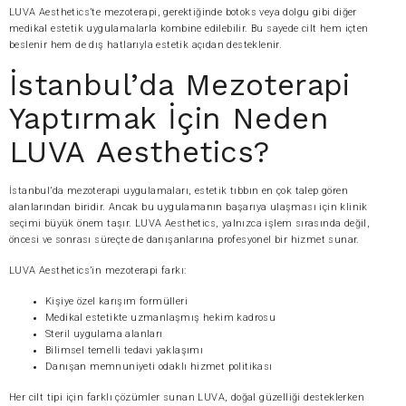
LUVA Aesthetics’te mezoterapi, gerektiğinde botoks veya dolgu gibi diğer
medikal estetik uygulamalarla kombine edilebilir. Bu sayede cilt hem içten
beslenir hem de dış hatlarıyla estetik açıdan desteklenir.
İstanbul’da Mezoterapi
Yaptırmak İçin Neden
LUVA Aesthetics?
İstanbul’da mezoterapi uygulamaları, estetik tıbbın en çok talep gören
alanlarından biridir. Ancak bu uygulamanın başarıya ulaşması için klinik
seçimi büyük önem taşır. LUVA Aesthetics, yalnızca işlem sırasında değil,
öncesi ve sonrası süreçte de danışanlarına profesyonel bir hizmet sunar.
LUVA Aesthetics’in mezoterapi farkı:
Kişiye özel karışım formülleri
Medikal estetikte uzmanlaşmış hekim kadrosu
Steril uygulama alanları
Bilimsel temelli tedavi yaklaşımı
Danışan memnuniyeti odaklı hizmet politikası
Her cilt tipi için farklı çözümler sunan LUVA, doğal güzelliği desteklerken