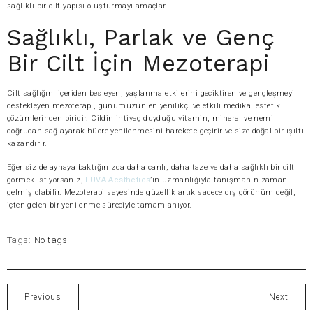
sağlıklı bir cilt yapısı oluşturmayı amaçlar.
Sağlıklı, Parlak ve Genç
Bir Cilt İçin Mezoterapi
Cilt sağlığını içeriden besleyen, yaşlanma etkilerini geciktiren ve gençleşmeyi
destekleyen mezoterapi, günümüzün en yenilikçi ve etkili medikal estetik
çözümlerinden biridir. Cildin ihtiyaç duyduğu vitamin, mineral ve nemi
doğrudan sağlayarak hücre yenilenmesini harekete geçirir ve size doğal bir ışıltı
kazandırır.
Eğer siz de aynaya baktığınızda daha canlı, daha taze ve daha sağlıklı bir cilt
görmek istiyorsanız,
LUVA Aesthetics
’in uzmanlığıyla tanışmanın zamanı
gelmiş olabilir. Mezoterapi sayesinde güzellik artık sadece dış görünüm değil,
içten gelen bir yenilenme süreciyle tamamlanıyor.
Tags:
No tags
Previous
Next