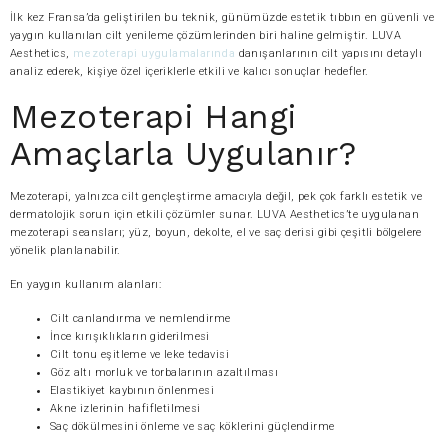
İlk kez Fransa’da geliştirilen bu teknik, günümüzde estetik tıbbın en güvenli ve
yaygın kullanılan cilt yenileme çözümlerinden biri haline gelmiştir. LUVA
Aesthetics,
mezoterapi uygulamalarında
danışanlarının cilt yapısını detaylı
analiz ederek, kişiye özel içeriklerle etkili ve kalıcı sonuçlar hedefler.
Mezoterapi Hangi
Amaçlarla Uygulanır?
Mezoterapi, yalnızca cilt gençleştirme amacıyla değil, pek çok farklı estetik ve
dermatolojik sorun için etkili çözümler sunar. LUVA Aesthetics’te uygulanan
mezoterapi seansları; yüz, boyun, dekolte, el ve saç derisi gibi çeşitli bölgelere
yönelik planlanabilir.
En yaygın kullanım alanları:
Cilt canlandırma ve nemlendirme
İnce kırışıklıkların giderilmesi
Cilt tonu eşitleme ve leke tedavisi
Göz altı morluk ve torbalarının azaltılması
Elastikiyet kaybının önlenmesi
Akne izlerinin hafifletilmesi
Saç dökülmesini önleme ve saç köklerini güçlendirme