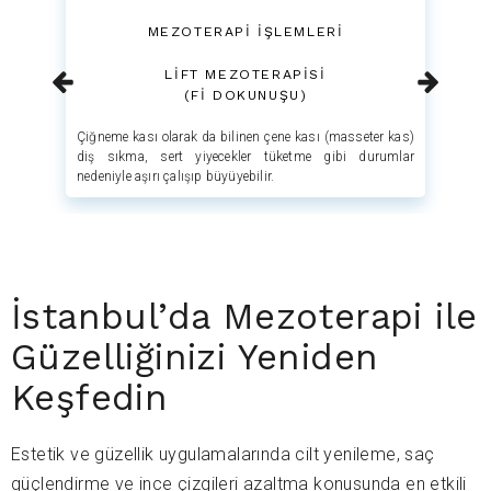
MEZOTERAPİ İŞLEMLERİ
LİFT MEZOTERAPİSİ
(Fİ DOKUNUŞU)
Çiğ
Çiğneme kası olarak da bilinen çene kası (masseter kas)
diş
diş sıkma, sert yiyecekler tüketme gibi durumlar
ned
nedeniyle aşırı çalışıp büyüyebilir.
İstanbul’da Mezoterapi ile
Güzelliğinizi Yeniden
Keşfedin
Estetik ve güzellik uygulamalarında cilt yenileme, saç
güçlendirme ve ince çizgileri azaltma konusunda en etkili