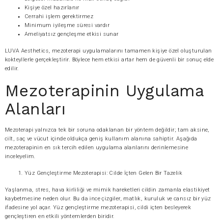
Kişiye özel hazırlanır
Cerrahi işlem gerektirmez
Minimum iyileşme süresi vardır
Ameliyatsız gençleşme etkisi sunar
LUVA Aesthetics, mezoterapi uygulamalarını tamamen kişiye özel oluşturulan
kokteyllerle gerçekleştirir. Böylece hem etkisi artar hem de güvenli bir sonuç elde
edilir.
Mezoterapinin Uygulama
Alanları
Mezoterapi yalnızca tek bir soruna odaklanan bir yöntem değildir; tam aksine,
cilt, saç ve vücut içinde oldukça geniş kullanım alanına sahiptir. Aşağıda
mezoterapinin en sık tercih edilen uygulama alanlarını derinlemesine
inceleyelim.
Yüz Gençleştirme Mezoterapisi: Cilde İçten Gelen Bir Tazelik
Yaşlanma, stres, hava kirliliği ve mimik hareketleri cildin zamanla elastikiyet
kaybetmesine neden olur. Bu da ince çizgiler, matlık, kuruluk ve cansız bir yüz
ifadesine yol açar. Yüz gençleştirme mezoterapisi, cildi içten besleyerek
gençleştiren en etkili yöntemlerden biridir.