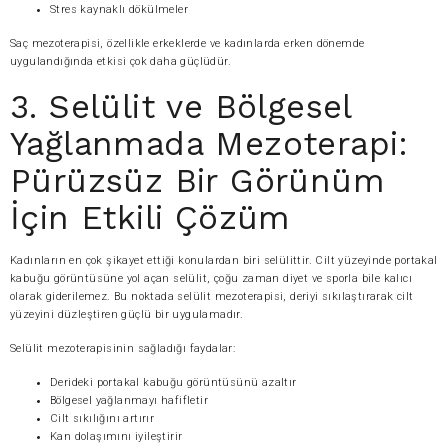
Stres kaynaklı dökülmeler
Saç mezoterapisi, özellikle erkeklerde ve kadınlarda erken dönemde
uygulandığında etkisi çok daha güçlüdür.
3. Selülit ve Bölgesel
Yağlanmada Mezoterapi:
Pürüzsüz Bir Görünüm
İçin Etkili Çözüm
Kadınların en çok şikayet ettiği konulardan biri selülittir. Cilt yüzeyinde portakal
kabuğu görüntüsüne yol açan selülit, çoğu zaman diyet ve sporla bile kalıcı
olarak giderilemez. Bu noktada selülit mezoterapisi, deriyi sıkılaştırarak cilt
yüzeyini düzleştiren güçlü bir uygulamadır.
Selülit mezoterapisinin sağladığı faydalar:
Derideki portakal kabuğu görüntüsünü azaltır
Bölgesel yağlanmayı hafifletir
Cilt sıkılığını artırır
Kan dolaşımını iyileştirir