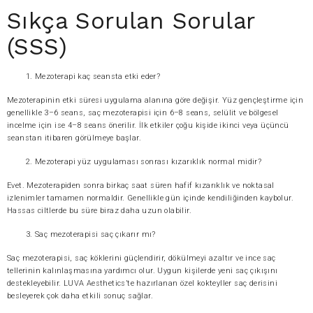
Sıkça Sorulan Sorular
(SSS)
Mezoterapi kaç seansta etki eder?
Mezoterapinin etki süresi uygulama alanına göre değişir. Yüz gençleştirme için
genellikle 3–6 seans, saç mezoterapisi için 6–8 seans, selülit ve bölgesel
incelme için ise 4–8 seans önerilir. İlk etkiler çoğu kişide ikinci veya üçüncü
seanstan itibaren görülmeye başlar.
Mezoterapi yüz uygulaması sonrası kızarıklık normal midir?
Evet. Mezoterapiden sonra birkaç saat süren hafif kızarıklık ve noktasal
izlenimler tamamen normaldir. Genellikle gün içinde kendiliğinden kaybolur.
Hassas ciltlerde bu süre biraz daha uzun olabilir.
Saç mezoterapisi saç çıkarır mı?
Saç mezoterapisi, saç köklerini güçlendirir, dökülmeyi azaltır ve ince saç
tellerinin kalınlaşmasına yardımcı olur. Uygun kişilerde yeni saç çıkışını
destekleyebilir. LUVA Aesthetics’te hazırlanan özel kokteyller saç derisini
besleyerek çok daha etkili sonuç sağlar.