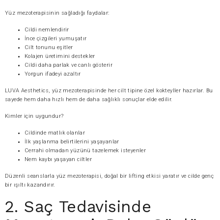
Yüz mezoterapisinin sağladığı faydalar:
Cildi nemlendirir
İnce çizgileri yumuşatır
Cilt tonunu eşitler
Kolajen üretimini destekler
Cildi daha parlak ve canlı gösterir
Yorgun ifadeyi azaltır
LUVA Aesthetics, yüz mezoterapisinde her cilt tipine özel kokteyller hazırlar. Bu
sayede hem daha hızlı hem de daha sağlıklı sonuçlar elde edilir.
Kimler için uygundur?
Cildinde matlık olanlar
İlk yaşlanma belirtilerini yaşayanlar
Cerrahi olmadan yüzünü tazelemek isteyenler
Nem kaybı yaşayan ciltler
Düzenli seanslarla yüz mezoterapisi, doğal bir lifting etkisi yaratır ve cilde genç
bir ışıltı kazandırır.
2. Saç Tedavisinde