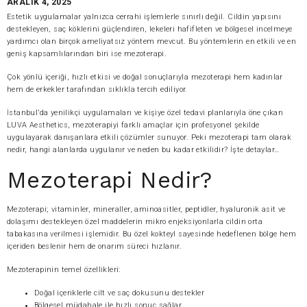
ARALIK 4, 2025
Estetik uygulamalar yalnızca cerrahi işlemlerle sınırlı değil. Cildin yapısını
destekleyen, saç köklerini güçlendiren, lekeleri hafifleten ve bölgesel incelmeye
yardımcı olan birçok ameliyatsız yöntem mevcut. Bu yöntemlerin en etkili ve en
geniş kapsamlılarından biri ise mezoterapi.
Çok yönlü içeriği, hızlı etkisi ve doğal sonuçlarıyla mezoterapi hem kadınlar
hem de erkekler tarafından sıklıkla tercih ediliyor.
İstanbul’da yenilikçi uygulamaları ve kişiye özel tedavi planlarıyla öne çıkan
LUVA Aesthetics, mezoterapiyi farklı amaçlar için profesyonel şekilde
uygulayarak danışanlara etkili çözümler sunuyor. Peki mezoterapi tam olarak
nedir, hangi alanlarda uygulanır ve neden bu kadar etkilidir? İşte detaylar…
Mezoterapi Nedir?
Mezoterapi; vitaminler, mineraller, aminoasitler, peptidler, hyaluronik asit ve
dolaşımı destekleyen özel maddelerin mikro enjeksiyonlarla cildin orta
tabakasına verilmesi işlemidir. Bu özel kokteyl sayesinde hedeflenen bölge hem
içeriden beslenir hem de onarım süreci hızlanır.
Mezoterapinin temel özellikleri:
Doğal içeriklerle cilt ve saç dokusunu destekler
Bölgesel müdahale ile hızlı sonuç sağlar