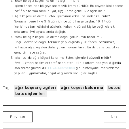
Botox ile ağız köşesi kaldırma ağrılı mıdır?
İşlem öncesinde bölgeye anestezik krem sürülür. Bu sayede kişi sadece
hafif bir batma hissi duyar, uygulama genellikle ağrısızdır.
Ağız köşesi kaldırma Botox işleminin etkisi ne kadar kalıcıdır?
Sonuçlar genellikle 3–5 gün içinde görülmeye başlar, 10–14 gün
içerisinde tam etkisini gösterir. Kalıcılık süresi kişiye bağlı olarak
ortalama 4–6 ay arasında değişir.
Botox ile ağız köşesi kaldırma doğal görünümü bozar mı?
Doğru dozda ve doğru teknikle yapıldığında yüz ifadesi bozulmaz,
yalnızca ağız köşeleri daha yukarı konumlanır. Bu da daha pozitif ve
genç bir ifade sağlar.
İstanbul’da ağız köşesi kaldırma Botox işlemleri güvenli midir?
Evet, uzman hekimler tarafından steril klinik ortamında yapıldığında
son derece güvenlidir.
LUVA Aesthetics
gibi profesyonel merkezlerde
yapılan uygulamalar, doğal ve güvenli sonuçlar sağlar.
ağız köşesi çizgileri
ağız köşesi kaldırma
botox
Tags:
botox işlemleri
Previous
Next