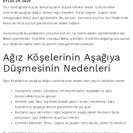
EYLÜL 29, 2025
Yüz estetiğinde küçük dokunuşların büyük etkileri vardır. Gülümseme
sırasında aşağıya doğru sarkan ağız köşeleri, kişiyi yorgun, üzgün veya
olduğundan daha yaşlı gösterebilir. Bu durum, zamanla kişinin yüz ifadesinde
kalıcı bir mutsuzluk görünümüne neden olabilir.
Günümüzde bu problemin çözümü için en sık tercih edilen yöntemlerden biri
Botox işlemleridir. Özellikle İstanbul Botox işlemleri, estetikte doğallığı koruyarak
yüz ifadesini daha canlı ve pozitif hale getirmeyi amaçlar.
Ağız Köşelerinin Aşağıya
Düşmesinin Nedenleri
Ağız köşelerinin aşağıya doğru sarkmasına neden olan çeşitli faktörler vardır:
Yaşlanma süreci: Zamanla cilt elastikiyetini kaybeder ve ağız
çevresindeki kaslar gevşer.
Genetik yapı: Bazı kişilerde dudak yapısı ve kas hareketleri ağız
köşelerinin aşağıya dönük görünmesine yol açar.
Kasların aşırı aktivitesi: Ağız köşelerini aşağı çeken kasların fazla
çalışması, yüz ifadesini olumsuz etkiler.
Çevresel faktörler: Stres, sigara ve yaşam tarzı da bu süreci hızlandırır.