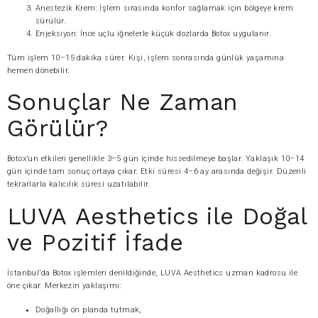
Anestezik Krem: İşlem sırasında konfor sağlamak için bölgeye krem
sürülür.
Enjeksiyon: İnce uçlu iğnelerle küçük dozlarda Botox uygulanır.
Tüm işlem 10–15 dakika sürer. Kişi, işlem sonrasında günlük yaşamına
hemen dönebilir.
Sonuçlar Ne Zaman
Görülür?
Botox’un etkileri genellikle 3–5 gün içinde hissedilmeye başlar. Yaklaşık 10–14
gün içinde tam sonuç ortaya çıkar. Etki süresi 4–6 ay arasında değişir. Düzenli
tekrarlarla kalıcılık süresi uzatılabilir.
LUVA Aesthetics ile Doğal
ve Pozitif İfade
İstanbul’da Botox işlemleri denildiğinde, LUVA Aesthetics uzman kadrosu ile
öne çıkar. Merkezin yaklaşımı:
Doğallığı ön planda tutmak,