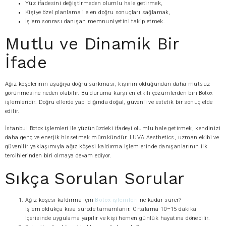
Yüz ifadesini değiştirmeden olumlu hale getirmek,
Kişiye özel planlama ile en doğru sonuçları sağlamak,
İşlem sonrası danışan memnuniyetini takip etmek.
Mutlu ve Dinamik Bir
İfade
Ağız köşelerinin aşağıya doğru sarkması, kişinin olduğundan daha mutsuz
görünmesine neden olabilir. Bu duruma karşı en etkili çözümlerden biri Botox
işlemleridir. Doğru ellerde yapıldığında doğal, güvenli ve estetik bir sonuç elde
edilir.
İstanbul Botox işlemleri ile yüzünüzdeki ifadeyi olumlu hale getirmek, kendinizi
daha genç ve enerjik hissetmek mümkündür. LUVA Aesthetics, uzman ekibi ve
güvenilir yaklaşımıyla ağız köşesi kaldırma işlemlerinde danışanlarının ilk
tercihlerinden biri olmaya devam ediyor.
Sıkça Sorulan Sorular
Ağız köşesi kaldırma için
Botox işlemleri
ne kadar sürer?
İşlem oldukça kısa sürede tamamlanır. Ortalama 10–15 dakika
içerisinde uygulama yapılır ve kişi hemen günlük hayatına dönebilir.