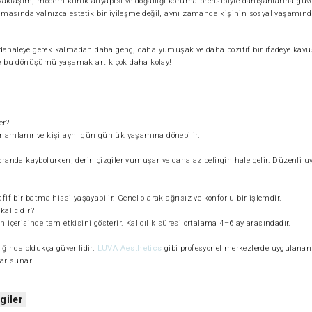
aklaşım, modern klinik altyapısı ve doğallığı koruma prensibiyle danışanlarına güv
masında yalnızca estetik bir iyileşme değil, aynı zamanda kişinin sosyal yaşamınd
müdahaleye gerek kalmadan daha genç, daha yumuşak ve daha pozitif bir ifadeye ka
le bu dönüşümü yaşamak artık çok daha kolay!
er?
mamlanır ve kişi aynı gün günlük yaşamına dönebilir.
k oranda kaybolurken, derin çizgiler yumuşar ve daha az belirgin hale gelir. Düzenli 
f bir batma hissi yaşayabilir. Genel olarak ağrısız ve konforlu bir işlemdir.
kalıcıdır?
içerisinde tam etkisini gösterir. Kalıcılık süresi ortalama 4–6 ay arasındadır.
ığında oldukça güvenlidir.
LUVA Aesthetics
gibi profesyonel merkezlerde uygulanan
ar sunar.
zgiler