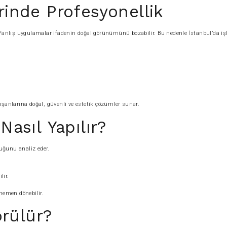
rinde Profesyonellik
r. Yanlış uygulamalar ifadenin doğal görünümünü bozabilir. Bu nedenle İstanbul’da i
ışanlarına doğal, güvenli ve estetik çözümler sunar.
Nasıl Yapılır?
luğunu analiz eder.
lir.
hemen dönebilir.
rülür?