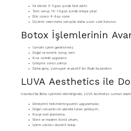
İlk etkiler 3–5 gün içinde fark edilir.
Tam sonuç 10–14 gün içinde ortaya çıkar.
Etki süresi 4–6 ay sürer.
Düzenli seanslarla sonuçlar daha uzun süre korunur.
Botox İşlemlerinin Avan
Cerrahi işlem gerektirmez.
Doğal ve estetik sonuç verir.
Kısa sürede uygulanır.
İyileşme süresi yoktur.
Daha genç, yumuşak ve pozitif bir ifade kazandırır.
LUVA Aesthetics ile D
İstanbul’da Botox işlemleri denildiğinde, LUVA Aesthetics uzman kadro
Deneyimli hekimlerle güvenli uygulamalar,
Doğal sonuçları ön planda tutan yaklaşım,
Kişiye özel planlama,
Steril ve modern klinik ortam,
İşlem sonrası düzenli takip.