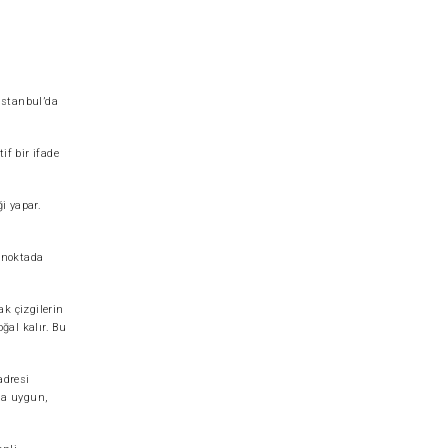
 İstanbul’da
if bir ifade
i yapar.
u noktada
k çizgilerin
ğal kalır. Bu
adresi
na uygun,