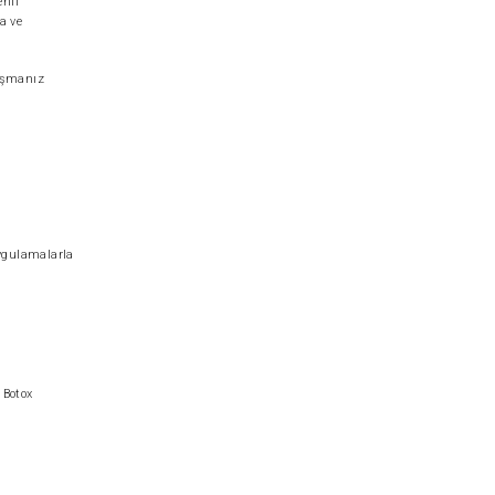
enli
a ve
vuşmanız
uygulamalarla
 Botox