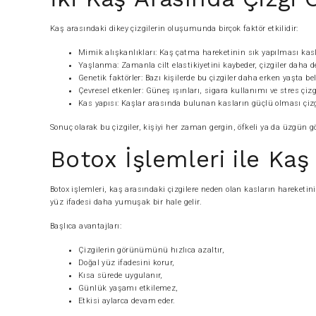
Kaş arasındaki dikey çizgilerin oluşumunda birçok faktör etkilidir:
Mimik alışkanlıkları: Kaş çatma hareketinin sık yapılması kasl
Yaşlanma: Zamanla cilt elastikiyetini kaybeder, çizgiler daha de
Genetik faktörler: Bazı kişilerde bu çizgiler daha erken yaşta beli
Çevresel etkenler: Güneş ışınları, sigara kullanımı ve stres çiz
Kas yapısı: Kaşlar arasında bulunan kasların güçlü olması çizgi
Sonuç olarak bu çizgiler, kişiyi her zaman gergin, öfkeli ya da üzgün g
Botox İşlemleri ile Kaş
Botox işlemleri, kaş arasındaki çizgilere neden olan kasların hareketini 
yüz ifadesi daha yumuşak bir hale gelir.
Başlıca avantajları:
Çizgilerin görünümünü hızlıca azaltır,
Doğal yüz ifadesini korur,
Kısa sürede uygulanır,
Günlük yaşamı etkilemez,
Etkisi aylarca devam eder.