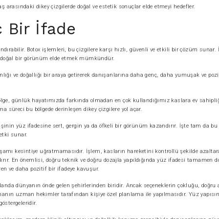
arasındaki dikey çizgilerde doğal ve estetik sonuçlar elde etmeyi hedefler.
 Bir İfade
ndırabilir. Botox işlemleri, bu çizgilere karşı hızlı, güvenli ve etkili bir çözüm sunar.
e doğal bir görünüm elde etmek mümkündür.
ığı ve doğallığı bir araya getirerek danışanlarına daha genç, daha yumuşak ve pozit
ölge, günlük hayatımızda farkında olmadan en çok kullandığımız kaslara ev sahipliğ
süreci bu bölgede derinleşen dikey çizgilere yol açar.
şinin yüz ifadesine sert, gergin ya da öfkeli bir görünüm kazandırır. İşte tam da b
etki sunar.
amı kesintiye uğratmamasıdır. İşlem, kasların hareketini kontrollü şekilde azaltara
ır. En önemlisi, doğru teknik ve doğru dozajla yapıldığında yüz ifadesi tamamen do
en ve daha pozitif bir ifadeye kavuşur.
landa dünyanın önde gelen şehirlerinden biridir. Ancak seçeneklerin çokluğu, doğru 
lamanın uzman hekimler tarafından kişiye özel planlama ile yapılmasıdır. Yüz yapısı
östergeleridir.