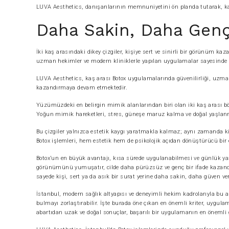
LUVA Aesthetics, danışanlarının memnuniyetini ön planda tutarak, kaş 
Daha Sakin, Daha Genç
İki kaş arasındaki dikey çizgiler, kişiye sert ve sinirli bir görünüm kaza
uzman hekimler ve modern kliniklerle yapılan uygulamalar sayesind
LUVA Aesthetics, kaş arası Botox uygulamalarında güvenilirliği, uzmanl
kazandırmaya devam etmektedir.
Yüzümüzdeki en belirgin mimik alanlarından biri olan iki kaş arası b
Yoğun mimik hareketleri, stres, güneşe maruz kalma ve doğal yaşlanma 
Bu çizgiler yalnızca estetik kaygı yaratmakla kalmaz; aynı zamanda ki
Botox işlemleri, hem estetik hem de psikolojik açıdan dönüştürücü bir 
Botox’un en büyük avantajı, kısa sürede uygulanabilmesi ve günlük yaş
görünümünü yumuşatır, cilde daha pürüzsüz ve genç bir ifade kazandır
sayede kişi, sert ya da asık bir surat yerine daha sakin, daha güven ver
İstanbul, modern sağlık altyapısı ve deneyimli hekim kadrolarıyla bu a
bulmayı zorlaştırabilir. İşte burada öne çıkan en önemli kriter, uygu
abartıdan uzak ve doğal sonuçlar, başarılı bir uygulamanın en önemli g