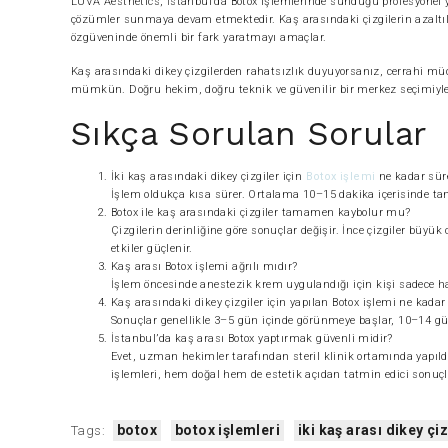
LUVA Aesthetics, İstanbul’da Botox işlemlerinde sunduğu profesyonel y
çözümler sunmaya devam etmektedir. Kaş arasındaki çizgilerin azaltıl
özgüveninde önemli bir fark yaratmayı amaçlar.
Kaş arasındaki dikey çizgilerden rahatsızlık duyuyorsanız, cerrahi 
mümkün. Doğru hekim, doğru teknik ve güvenilir bir merkez seçimiy
Sıkça Sorulan Sorular
İki kaş arasındaki dikey çizgiler için
Botox işlemi
ne kadar sür
İşlem oldukça kısa sürer. Ortalama 10–15 dakika içerisinde ta
Botox ile kaş arasındaki çizgiler tamamen kaybolur mu?
Çizgilerin derinliğine göre sonuçlar değişir. İnce çizgiler büyü
etkiler güçlenir.
Kaş arası Botox işlemi ağrılı mıdır?
İşlem öncesinde anestezik krem uygulandığı için kişi sadece hafi
Kaş arasındaki dikey çizgiler için yapılan Botox işlemi ne kadar 
Sonuçlar genellikle 3–5 gün içinde görünmeye başlar, 10–14 gün 
İstanbul’da kaş arası Botox yaptırmak güvenli midir?
Evet, uzman hekimler tarafından steril klinik ortamında yapıld
işlemleri, hem doğal hem de estetik açıdan tatmin edici sonuçl
botox
botox işlemleri
iki kaş arası dikey çi
Tags: